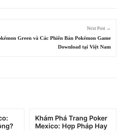
Next Post →
okémon Green và Các Phiên Bản Pokémon Game
Download tại Việt Nam
co:
Khám Phá Trang Poker
ông?
Mexico: Hợp Pháp Hay