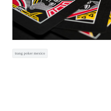
trang poker mexico