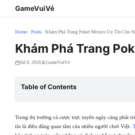
GameVuiVẻ
Home
Posts
Khám Phá Trang Poker Mexico Uy Tín Cho N
Khám Phá Trang Pok
Jul 8, 2026
GameVuiVẻ
Table of Contents
Trong thị trường cá cược trực tuyến ngày càng phát tr
tín là điều đáng quan tâm của nhiều người chơi Việt.