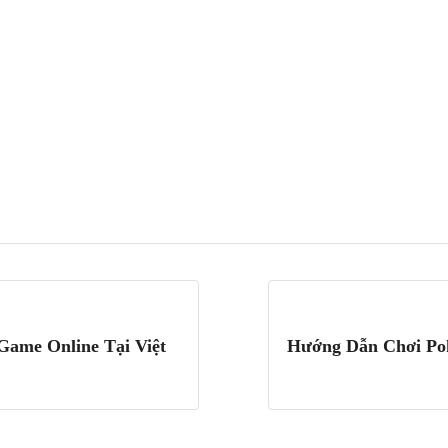
ame Online Tại Việt
Hướng Dẫn Chơi Pok