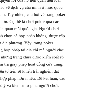
quyền lợi của họ liên quan đến loại
 hào về dịch vụ của mình ở mức quốc
am. Tuy nhiên, câu hỏi về trang poker
hơn. Cụ thể là chơi poker qua các
liên quan mỗi quốc gia. Người chơi
ình chọn có hợp pháp không, được cấp
a địa phương. Vậy, trang poker
g hợp pháp tại địa chỉ mà người chơi
ó những trang chưa đựơc kiểm soát rõ
m tra giấy phép hoạt động cửa trang,
u tố trên sẽ khiến trải nghiệm đặt
 hợp pháp hơn nhiều. Để kết luận, câu
 ý và kiên trì từ phía người chơi.