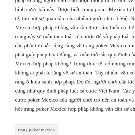
pháp không, người chơi cần được thông tin rõ hơn về 
hình cược bài này. Được biết, trang poker Mexico tự
tế, thu hút sự quan tâm của nhiều người chơi ở Việt N
Mexico hợp pháp không vẫn cần được tìm hiểu cụ thể 
trang này sẽ tuân theo luật của nước đó và pháp luật 
cần phải tự chắc cùng càng về trang poker Mexico m
phát giấy phép hoạt động, và tuân thủ các quy định củ
Mexico hợp pháp không? Trong thực tế, có những tran
không ai phải lo lắng về sự an toàn. Tuy nhiên, vẫn c
ràng ở khía cạnh hợp pháp. Do đó, người chơi cần kiể
cũng như quy định pháp luật cá cược Việt Nam. Các yế
cược poker Mexico của người chơi trở nên an toàn và
hỏi trang poker Mexico hợp pháp không vẫn cần sự chú
trang poker mexico