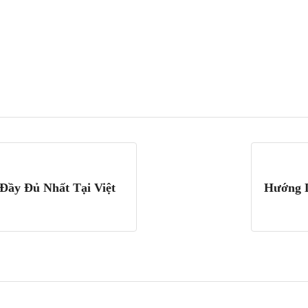
ầy Đủ Nhất Tại Việt
Hướng 