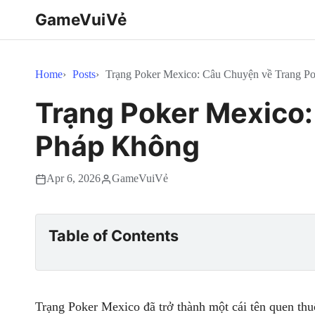
GameVuiVẻ
Home
Posts
Trạng Poker Mexico: Câu Chuyện về Trang 
Trạng Poker Mexico
Pháp Không
Apr 6, 2026
GameVuiVẻ
Table of Contents
Trạng Poker Mexico đã trở thành một cái tên quen thu