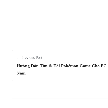
← Previous Post
Hướng Dẫn Tìm & Tải Pokémon Game Cho PC Đ
Nam