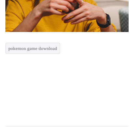
pokemon game download