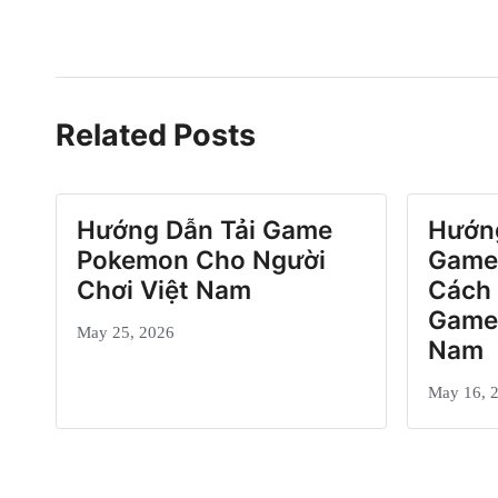
Related Posts
Hướng Dẫn Tải Game
Hướn
Pokemon Cho Người
Game
Chơi Việt Nam
Cách
Game 
May 25, 2026
Nam
May 16, 