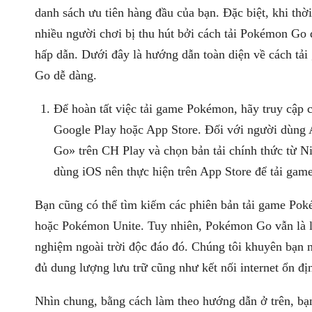
danh sách ưu tiên hàng đầu của bạn. Đặc biệt, khi thờ
nhiều người chơi bị thu hút bởi cách tải Pokémon Go
hấp dẫn. Dưới đây là hướng dẫn toàn diện về cách t
Go dễ dàng.
Để hoàn tất việc tải game Pokémon, hãy truy cập 
Google Play hoặc App Store. Đối với người dùng 
Go» trên CH Play và chọn bản tải chính thức từ 
dùng iOS nên thực hiện trên App Store để tải gam
Bạn cũng có thể tìm kiếm các phiên bản tải game P
hoặc Pokémon Unite. Tuy nhiên, Pokémon Go vẫn là lự
nghiệm ngoài trời độc đáo đó. Chúng tôi khuyên bạn n
đủ dung lượng lưu trữ cũng như kết nối internet ổn đ
Nhìn chung, bằng cách làm theo hướng dẫn ở trên, bạ