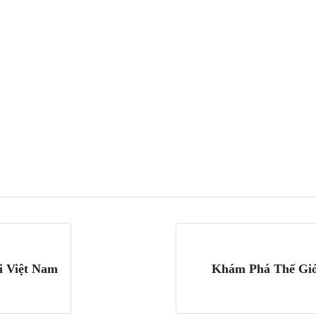
 Việt Nam
Khám Phá Thế Giớ