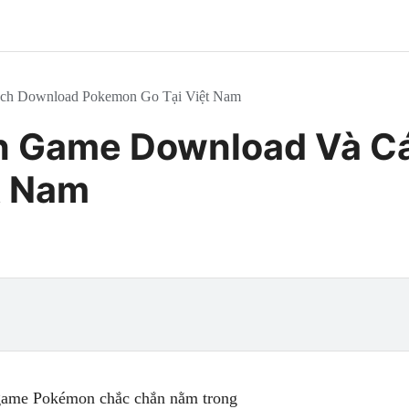
h Download Pokemon Go Tại Việt Nam
 Game Download Và C
t Nam
game Pokémon chắc chắn nằm trong