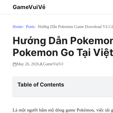
GameVuiVẻ
Home
Posts
Hướng Dẫn Pokemon Game Download Và Các
Hướng Dẫn Pokemon
Pokemon Go Tại Việ
May 26, 2026
GameVuiVẻ
Table of Contents
Là một người hâm mộ dòng game Pokémon, việc tải 