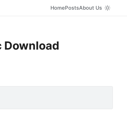
Home
Posts
About Us
c Download