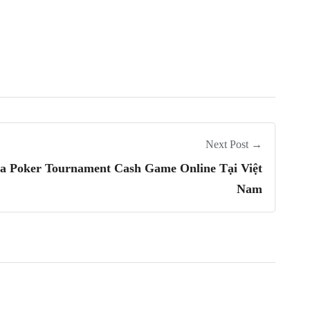
Next Post →
 Poker Tournament Cash Game Online Tại Việt
Nam