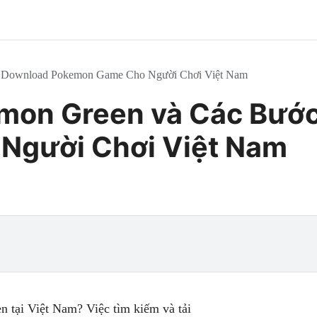
 Download Pokemon Game Cho Người Chơi Việt Nam
mon Green và Các Bướ
Người Chơi Việt Nam
 tại Việt Nam? Việc tìm kiếm và tải