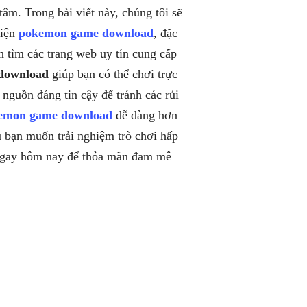
m. Trong bài viết này, chúng tôi sẽ
hiện
pokemon game download
, đặc
n tìm các trang web uy tín cung cấp
download
giúp bạn có thể chơi trực
 nguồn đáng tin cậy để tránh các rủi
emon game download
dễ dàng hơn
u bạn muốn trải nghiệm trò chơi hấp
gay hôm nay để thỏa mãn đam mê