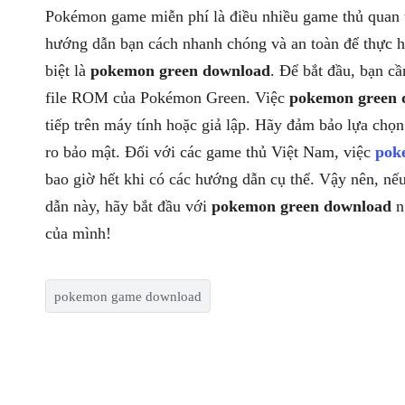
Pokémon game miễn phí là điều nhiều game thủ quan tâ
hướng dẫn bạn cách nhanh chóng và an toàn để thực 
biệt là
pokemon green download
. Để bắt đầu, bạn cầ
file ROM của Pokémon Green. Việc
pokemon green 
tiếp trên máy tính hoặc giả lập. Hãy đảm bảo lựa chọn
ro bảo mật. Đối với các game thủ Việt Nam, việc
pok
bao giờ hết khi có các hướng dẫn cụ thể. Vậy nên, nế
dẫn này, hãy bắt đầu với
pokemon green download
n
của mình!
pokemon game download