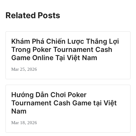
Related Posts
Khám Phá Chiến Lược Thắng Lợi
Trong Poker Tournament Cash
Game Online Tại Việt Nam
Mar 25, 2026
Hướng Dẫn Chơi Poker
Tournament Cash Game tại Việt
Nam
Mar 18, 2026