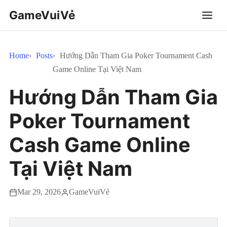
GameVuiVẻ
Home
Posts
Hướng Dẫn Tham Gia Poker Tournament Cash
Game Online Tại Việt Nam
Hướng Dẫn Tham Gia
Poker Tournament
Cash Game Online
Tại Việt Nam
Mar 29, 2026
GameVuiVẻ