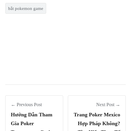
bắt pokemon game
← Previous Post
Next Post →
Hướng Dẫn Tham
Trang Poker Mexico
Gia Poker
Hợp Pháp Không?