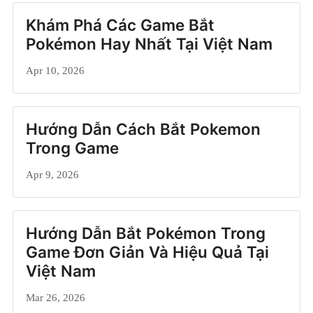
Khám Phá Các Game Bắt
Pokémon Hay Nhất Tại Việt Nam
Apr 10, 2026
Hướng Dẫn Cách Bắt Pokemon
Trong Game
Apr 9, 2026
Hướng Dẫn Bắt Pokémon Trong
Game Đơn Giản Và Hiệu Quả Tại
Việt Nam
Mar 26, 2026