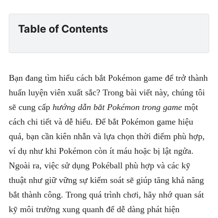
Table of Contents
Bạn đang tìm hiểu cách bắt Pokémon game để trở thành
huấn luyện viên xuất sắc? Trong bài viết này, chúng tôi
sẽ cung cấp
hướng dẫn bắt Pokémon trong game
một
cách chi tiết và dễ hiểu. Để bắt Pokémon game hiệu
quả, bạn cần kiên nhẫn và lựa chọn thời điểm phù hợp,
ví dụ như khi Pokémon còn ít máu hoặc bị lật ngửa.
Ngoài ra, việc sử dụng Pokéball phù hợp và các kỹ
thuật như giữ vững sự kiểm soát sẽ giúp tăng khả năng
bắt thành công. Trong quá trình chơi, hãy nhớ quan sát
kỹ môi trường xung quanh để dễ dàng phát hiện