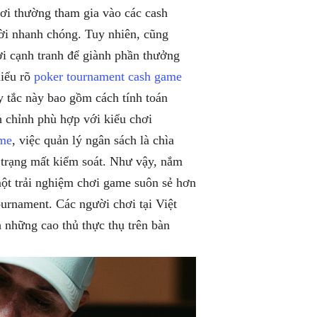
hơi thường tham gia vào các cash
lời nhanh chóng. Tuy nhiên, cũng
ơi cạnh tranh để giành phần thưởng
hiểu rõ
poker tournament cash game
uy tắc này bao gồm cách tính toán
nh chỉnh phù hợp với kiểu chơi
ame
, việc quản lý ngân sách là chìa
nh trạng mất kiểm soát. Như vậy, nắm
ột trải nghiệm chơi game suôn sẻ hơn
ournament. Các người chơi tại Việt
 những cao thủ thực thụ trên bàn