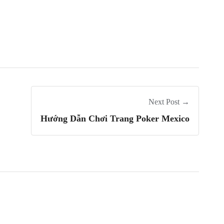
Next Post →
Hướng Dẫn Chơi Trang Poker Mexico