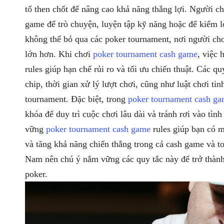
tố then chốt để nâng cao khả năng thắng lợi. Người c
game để trò chuyện, luyện tập kỹ năng hoặc để kiếm 
không thể bỏ qua các poker tournament, nơi người ch
lớn hơn. Khi chơi
poker tournament cash game
, việc 
rules giúp hạn chế rủi ro và tối ưu chiến thuật. Các q
chip, thời gian xử lý lượt chơi, cũng như luật chơi ti
tournament. Đặc biệt, trong
poker tournament cash g
khóa để duy trì cuộc chơi lâu dài và tránh rơi vào tì
vững
poker tournament cash game
rules giúp bạn có m
và tăng khả năng chiến thắng trong cả cash game và t
Nam nên chú ý nắm vững các quy tắc này để trở thành
poker.