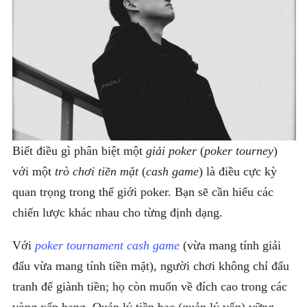
Biết điều gì phân biệt một
giải poker
(
poker tourney
)
với một
trò chơi tiền mặt
(
cash game
) là điều cực kỳ
quan trọng trong thế giới poker. Bạn sẽ cần hiểu các
chiến lược khác nhau cho từng định dạng.
Với
poker tournament cash game
(vừa mang tính giải
đấu vừa mang tính tiền mặt), người chơi không chỉ đấu
tranh để giành tiền; họ còn muốn về đích cao trong các