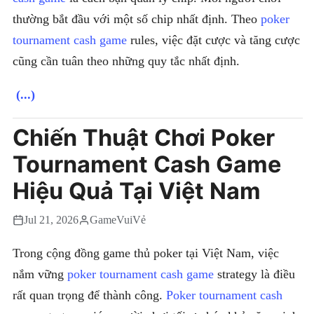
thường bắt đầu với một số chip nhất định. Theo
poker
tournament cash game
rules, việc đặt cược và tăng cược
cũng cần tuân theo những quy tắc nhất định.
(...)
Chiến Thuật Chơi Poker
Tournament Cash Game
Hiệu Quả Tại Việt Nam
Jul 21, 2026
GameVuiVẻ
Trong cộng đồng game thủ poker tại Việt Nam, việc
nắm vững
poker tournament cash game
strategy là điều
rất quan trọng để thành công.
Poker tournament cash