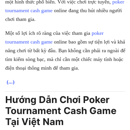
một hình thức phổ biến. Với việc chơi trực tuyến,
poker
tournament cash game
online đang thu hút nhiều người
chơi tham gia.
Một số lợi ích rõ ràng của việc tham gia
poker
tournament cash game
online bao gồm sự tiện lợi và khả
năng chơi từ bất kỳ đâu. Bạn không cần phải ra ngoài để
tìm kiếm sòng bạc, mà chỉ cần một chiếc máy tính hoặc
điện thoại thông minh để tham gia.
(...)
Hướng Dẫn Chơi Poker
Tournament Cash Game
Tại Việt Nam