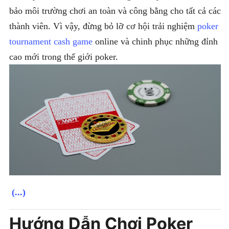
bảo môi trường chơi an toàn và công bằng cho tất cả các
thành viên. Vì vậy, đừng bỏ lỡ cơ hội trải nghiệm
poker
tournament cash game
online và chinh phục những đỉnh
cao mới trong thế giới poker.
(...)
Hướng Dẫn Chơi Poker