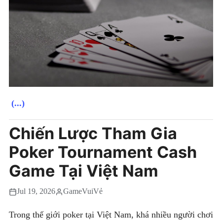
(...)
Chiến Lược Tham Gia
Poker Tournament Cash
Game Tại Việt Nam
Jul 19, 2026
GameVuiVẻ
Trong thế giới poker tại Việt Nam, khá nhiều người chơi