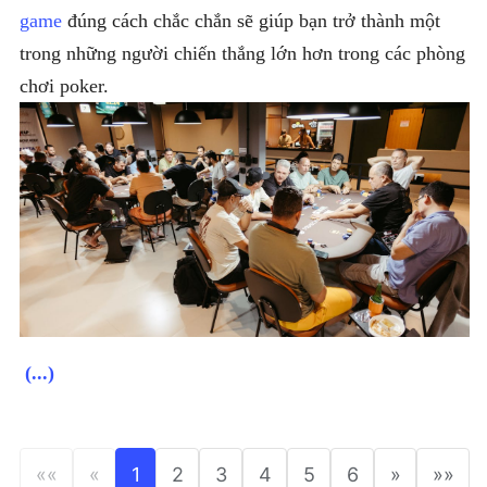
game
đúng cách chắc chắn sẽ giúp bạn trở thành một
trong những người chiến thắng lớn hơn trong các phòng
chơi poker.
(...)
««
«
1
2
3
4
5
6
»
»»