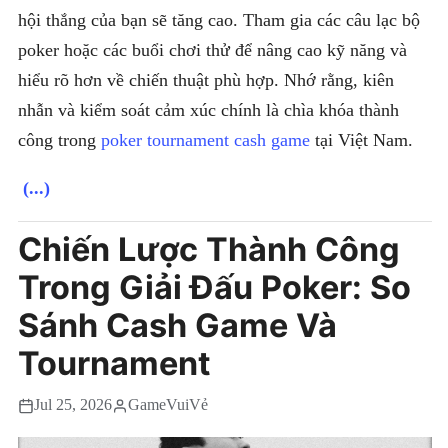
hội thắng của bạn sẽ tăng cao. Tham gia các câu lạc bộ
poker hoặc các buổi chơi thử để nâng cao kỹ năng và
hiểu rõ hơn về chiến thuật phù hợp. Nhớ rằng, kiên
nhẫn và kiểm soát cảm xúc chính là chìa khóa thành
công trong
poker tournament cash game
tại Việt Nam.
(...)
Chiến Lược Thành Công
Trong Giải Đấu Poker: So
Sánh Cash Game Và
Tournament
Jul 25, 2026
GameVuiVẻ