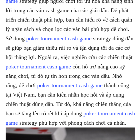
game
strategy giúp người chơi tối ưu hóa khả năng sinh
lời trong các ván cash game của các giải đấu. Để phát
triển chiến thuật phù hợp, bạn cần hiểu rõ về cách quản
lý ngân sách và chọn lọc các ván bài phù hợp để chơi.
Sử dụng
poker tournament cash game
strategy đúng đắn
sẽ giúp bạn giảm thiểu rủi ro và tận dụng tối đa các cơ
hội thắng lợi. Ngoài ra, việc nghiên cứu các chiến thuật
poker tournament cash game
còn hỗ trợ nâng cao kỹ
năng chơi, từ đó tự tin hơn trong các ván đấu. Nhớ
rằng, để chơi
poker tournament cash game
thành công
tại Việt Nam, bạn cần kiên nhẫn học hỏi và áp dụng
chiến thuật đúng đắn. Từ đó, khả năng chiến thắng của
bạn sẽ tăng lên rõ rệt khi áp dụng
poker tournament cash
game
strategy phù hợp với phong cách chơi cá nhân.