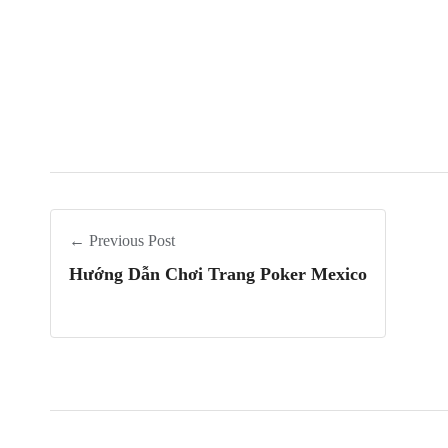
← Previous Post
Hướng Dẫn Chơi Trang Poker Mexico