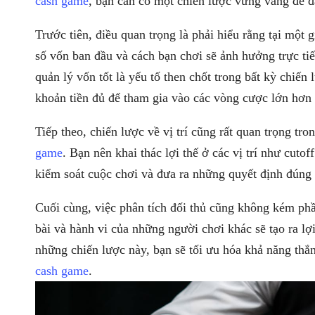
cash game
, bạn cần có một chiến lược vững vàng để đ
Trước tiên, điều quan trọng là phải hiểu rằng tại một 
số vốn ban đầu và cách bạn chơi sẽ ảnh hưởng trực ti
quản lý vốn tốt là yếu tố then chốt trong bất kỳ chiến
khoản tiền đủ để tham gia vào các vòng cược lớn hơn k
Tiếp theo, chiến lược về vị trí cũng rất quan trọng tro
game
. Bạn nên khai thác lợi thế ở các vị trí như cutof
kiểm soát cuộc chơi và đưa ra những quyết định đúng
Cuối cùng, việc phân tích đối thủ cũng không kém ph
bài và hành vi của những người chơi khác sẽ tạo ra lợ
những chiến lược này, bạn sẽ tối ưu hóa khả năng thắn
cash game
.